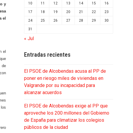
10
11
12
13
14
15
16
o y
resa
17
18
19
20
21
22
23
a el
24
25
26
27
28
29
30
31
« Jul
n el
Entradas recientes
 que
s de
El PSOE de Alcobendas acusa al PP de
 con
poner en riesgo miles de viviendas en
Valgrande por su incapacidad para
alcanzar acuerdos
guen
 mes
El PSOE de Alcobendas exige al PP que
 los
aproveche los 200 millones del Gobierno
de España para climatizar los colegios
públicos de la ciudad
rero