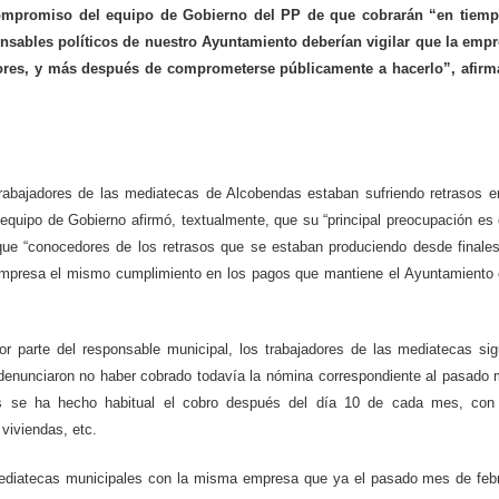
compromiso del equipo de Gobierno del PP de que cobrarán “en tiemp
nsables políticos de nuestro Ayuntamiento deberían vigilar que la emp
dores, y más después de comprometerse públicamente a hacerlo”,
afirm
trabajadores de las mediatecas de Alcobendas estaban sufriendo retrasos e
quipo de Gobierno afirmó, textualmente, que su “principal preocupación es
ue “conocedores de los retrasos que se estaban produciendo desde finale
empresa el mismo cumplimiento en los pagos que mantiene el Ayuntamiento
r parte del responsable municipal, los trabajadores de las mediatecas si
e denunciaron no haber cobrado todavía la nómina correspondiente al pasado
s se ha hecho habitual el cobro después del día 10 de cada mes, con
viviendas, etc.
 mediatecas municipales con la misma empresa que ya el pasado mes de feb