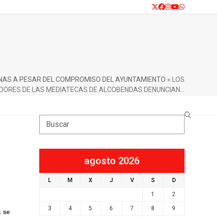
Twitter
Facebook
Instagram
YouTube
Whatsapp
NAS A PESAR DEL COMPROMISO DEL AYUNTAMIENTO
»
LOS
ORES DE LAS MEDIATECAS DE ALCOBENDAS DENUNCIAN…
Search
agosto 2026
L
M
X
J
V
S
D
1
2
3
4
5
6
7
8
9
a se