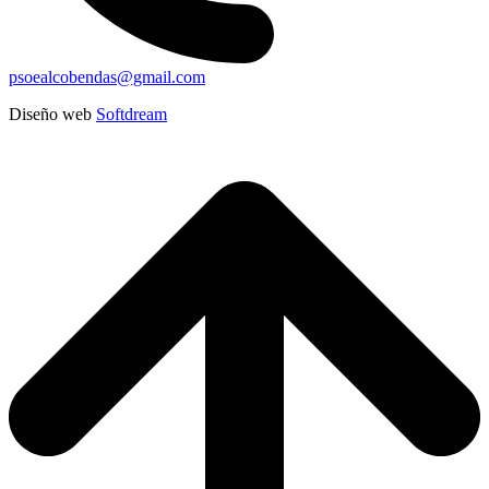
psoealcobendas@gmail.com
Diseño web
Softdream