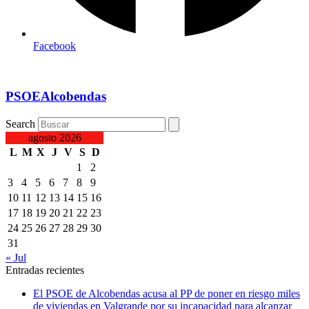
Facebook
PSOEAlcobendas
Search
agosto 2026
L
M
X
J
V
S
D
1
2
3
4
5
6
7
8
9
10
11
12
13
14
15
16
17
18
19
20
21
22
23
24
25
26
27
28
29
30
31
« Jul
Entradas recientes
El PSOE de Alcobendas acusa al PP de poner en riesgo miles
de viviendas en Valgrande por su incapacidad para alcanzar