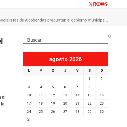
Twitter
Facebook
Instagram
YouTube
Whatsapp
Socialistas de Alcobendas preguntan al gobierno municipal…
l
Search
agosto 2026
L
M
X
J
V
S
D
1
2
3
4
5
6
7
8
9
10
11
12
13
14
15
16
 al
 la
17
18
19
20
21
22
23
24
25
26
27
28
29
30
31