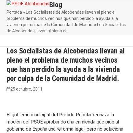
Skip
Blog
Open
Close
to
Portada
»
Los Socialistas de Alcobendas llevan al pleno el
mobile
mobile
content
problema de muchos vecinos que han perdido la ayuda a la
menu
menu
vivienda por culpa de la Comunidad de Madrid.
»
Los Socialistas
de Alcobendas llevan al pleno el…
Los Socialistas de Alcobendas llevan al
pleno el problema de muchos vecinos
que han perdido la ayuda a la vivienda
por culpa de la Comunidad de Madrid.
25 octubre, 2011
El gobierno municipal del Partido Popular rechaza la
moción del PSOE aprobando una enmienda que pide al
gobierno de España una reforma legal, pero no soluciona