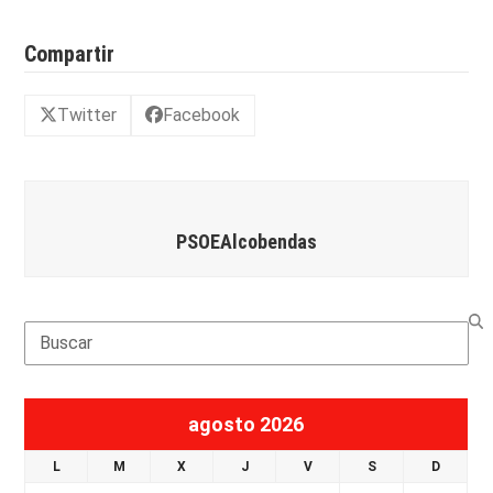
Compartir
Twitter
Facebook
PSOEAlcobendas
Search
agosto 2026
L
M
X
J
V
S
D