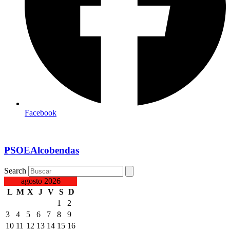
Facebook
PSOEAlcobendas
Search
agosto 2026
L
M
X
J
V
S
D
1
2
3
4
5
6
7
8
9
10
11
12
13
14
15
16