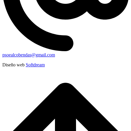
psoealcobendas@gmail.com
Diseño web
Softdream