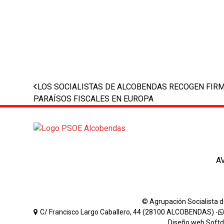
previous
LOS SOCIALISTAS DE ALCOBENDAS RECOGEN FIR
post:
PARAÍSOS FISCALES EN EUROPA
A
© Agrupación Socialista 
C/ Francisco Largo Caballero, 44 (28100 ALCOBENDAS) -
Diseño web
Soft