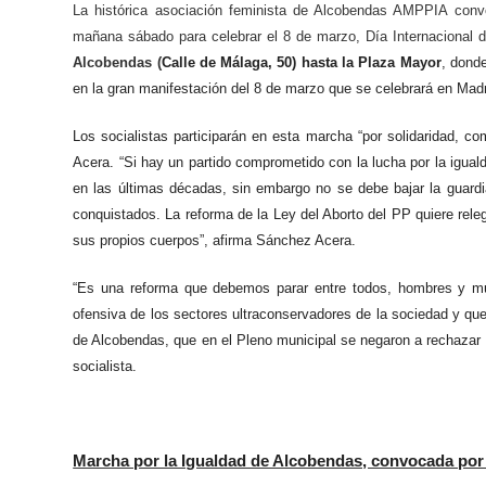
La histórica asociación feminista de Alcobendas AMPPIA convo
mañana sábado para celebrar el 8 de marzo, Día Internacional d
Alcobendas (
Calle de Málaga, 50) hasta la Plaza Mayor
, donde
en la gran manifestación del 8 de marzo que se celebrará en Madri
Los socialistas participarán en esta marcha “por solidaridad, 
Acera. “Si hay un partido comprometido con la lucha por la igual
en las últimas décadas, sin embargo no se debe bajar la guar
conquistados. La reforma de la Ley del Aborto del PP quiere rele
sus propios cuerpos”, afirma Sánchez Acera.
“Es una reforma que debemos parar entre todos, hombres y muj
ofensiva de los sectores ultraconservadores de la sociedad y qu
de Alcobendas, que en el Pleno municipal se negaron a rechazar e
socialista.
Marcha por la Igualdad de Alcobendas, convocada po