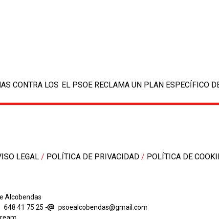
next
MAS CONTRA LOS
EL PSOE RECLAMA UN PLAN ESPECÍFICO D
post:
VISO LEGAL
/
POLÍTICA DE PRIVACIDAD
/
POLÍTICA DE COOKI
de Alcobendas
648 41 75 25
-
psoealcobendas@gmail.com
dream