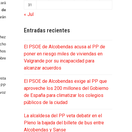
zará
31
r de
« Jul
arán
Entradas recientes
chez
ucho
El PSOE de Alcobendas acusa al PP de
chos
poner en riesgo miles de viviendas en
obre
Valgrande por su incapacidad para
alcanzar acuerdos
esta
El PSOE de Alcobendas exige al PP que
l PP
aproveche los 200 millones del Gobierno
avoz
de España para climatizar los colegios
públicos de la ciudad
La alcaldesa del PP veta debatir en el
Pleno la bajada del billete de bus entre
Alcobendas y Sanse