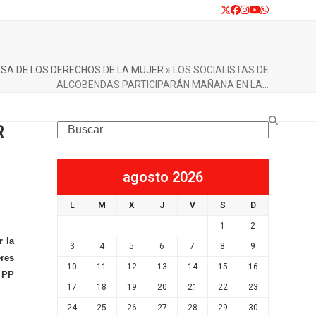
Twitter
Facebook
Instagram
YouTube
Whatsapp
SA DE LOS DERECHOS DE LA MUJER
»
LOS SOCIALISTAS DE
ALCOBENDAS PARTICIPARÁN MAÑANA EN LA…
R
Search
agosto 2026
L
M
X
J
V
S
D
1
2
r la
3
4
5
6
7
8
9
eres
10
11
12
13
14
15
16
l PP
17
18
19
20
21
22
23
24
25
26
27
28
29
30