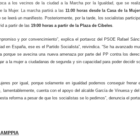
ca a los vecinos de la ciudad a la Marcha por la Igualdad, que se reali
e la Mujer. La marcha partirá a las
11:00 horas
desde la
Casa de la Muje
 se leerá un manifiesto. Posteriormente, por la tarde, los socialistas particip
d a partir de las
19:00 horas a partir de la Plaza de Cibeles
.
compromiso y por convencimiento”, explica el portavoz del PSOE Rafael Sán
dad en España, ese es el Partido Socialista”, reivindica. “Se ha avanzado m
dia porque se avecina una nueva amenaza por parte del PP contra los dere
gar a la mujer a ciudadanas de segunda y sin capacidad para poder decidir s
eres por igual, porque solamente en igualdad podemos conseguir frenar 
e, lamentablemente, cuenta con el apoyo del alcalde García de Vinuesa y de
sta reforma a pesar de que los socialistas se lo pedimos”, denuncia el port
r AMPPIA