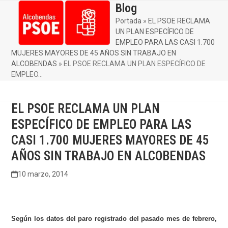
Skip
Blog
Open
Close
to
Portada
»
EL PSOE RECLAMA
mobile
mobile
content
UN PLAN ESPECÍFICO DE
menu
menu
EMPLEO PARA LAS CASI 1.700
MUJERES MAYORES DE 45 AÑOS SIN TRABAJO EN
ALCOBENDAS
»
EL PSOE RECLAMA UN PLAN ESPECÍFICO DE
EMPLEO…
EL PSOE RECLAMA UN PLAN
ESPECÍFICO DE EMPLEO PARA LAS
CASI 1.700 MUJERES MAYORES DE 45
AÑOS SIN TRABAJO EN ALCOBENDAS
10 marzo, 2014
Según los datos del paro registrado del pasado mes de febrero,