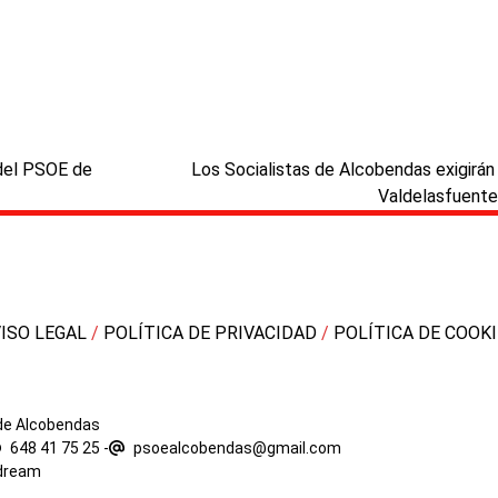
next
 del PSOE de
Los Socialistas de Alcobendas exigirán 
post:
Valdelasfuentes
VISO LEGAL
/
POLÍTICA DE PRIVACIDAD
/
POLÍTICA DE COOK
 de Alcobendas
648 41 75 25
-
psoealcobendas@gmail.com
dream