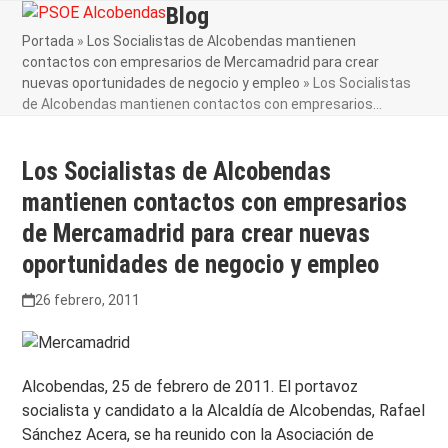
Skip
Blog
Open
Close
to
Portada
»
Los Socialistas de Alcobendas mantienen
mobile
mobile
content
contactos con empresarios de Mercamadrid para crear
menu
menu
nuevas oportunidades de negocio y empleo
»
Los Socialistas
de Alcobendas mantienen contactos con empresarios…
Los Socialistas de Alcobendas
mantienen contactos con empresarios
de Mercamadrid para crear nuevas
oportunidades de negocio y empleo
26 febrero, 2011
Alcobendas, 25 de febrero de 2011. El portavoz
socialista y candidato a la Alcaldía de Alcobendas, Rafael
Sánchez Acera, se ha reunido con la Asociación de