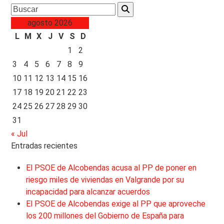
Search
agosto 2026
L
M
X
J
V
S
D
1
2
3
4
5
6
7
8
9
10
11
12
13
14
15
16
17
18
19
20
21
22
23
24
25
26
27
28
29
30
31
« Jul
Entradas recientes
El PSOE de Alcobendas acusa al PP de poner en
riesgo miles de viviendas en Valgrande por su
incapacidad para alcanzar acuerdos
El PSOE de Alcobendas exige al PP que aproveche
los 200 millones del Gobierno de España para