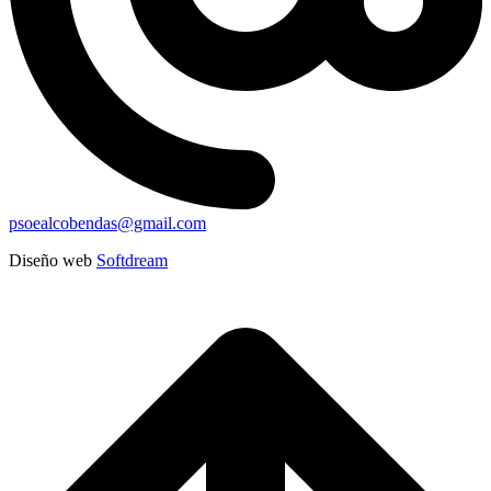
psoealcobendas@gmail.com
Diseño web
Softdream