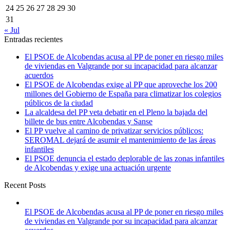
24
25
26
27
28
29
30
31
« Jul
Entradas recientes
El PSOE de Alcobendas acusa al PP de poner en riesgo miles
de viviendas en Valgrande por su incapacidad para alcanzar
acuerdos
El PSOE de Alcobendas exige al PP que aproveche los 200
millones del Gobierno de España para climatizar los colegios
públicos de la ciudad
La alcaldesa del PP veta debatir en el Pleno la bajada del
billete de bus entre Alcobendas y Sanse
El PP vuelve al camino de privatizar servicios públicos:
SEROMAL dejará de asumir el mantenimiento de las áreas
infantiles
El PSOE denuncia el estado deplorable de las zonas infantiles
de Alcobendas y exige una actuación urgente
Recent Posts
El PSOE de Alcobendas acusa al PP de poner en riesgo miles
de viviendas en Valgrande por su incapacidad para alcanzar