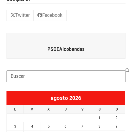
Twitter
Facebook
PSOEAlcobendas
Search
agosto 2026
L
M
X
J
V
S
D
1
2
3
4
5
6
7
8
9