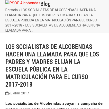
Skip
Blog
Open
Close
to
Portada
»
LOS SOCIALISTAS DE ALCOBENDAS HACEN UNA
mobile
mobile
content
LLAMADA PARA QUE LOS PADRES Y MADRES ELIJAN LA
menu
menu
ESCUELA PÚBLICA EN LA MATRICULACIÓN PARA EL CURSO
2017-2018
»
LOS SOCIALISTAS DE ALCOBENDAS HACEN UNA
LLAMADA PARA…
LOS SOCIALISTAS DE ALCOBENDAS
HACEN UNA LLAMADA PARA QUE LOS
PADRES Y MADRES ELIJAN LA
ESCUELA PÚBLICA EN LA
MATRICULACIÓN PARA EL CURSO
2017-2018
20 abril, 2017
Los socialistas de Alcobendas apoyan la campaña de