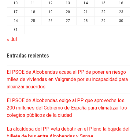
10
11
12
13
14
15
16
17
18
19
20
21
22
23
24
25
26
27
28
29
30
31
« Jul
Entradas recientes
El PSOE de Alcobendas acusa al PP de poner en riesgo
miles de viviendas en Valgrande por su incapacidad para
alcanzar acuerdos
El PSOE de Alcobendas exige al PP que aproveche los
200 millones del Gobierno de España para climatizar los
colegios públicos de la ciudad
La alcaldesa del PP veta debatir en el Pleno la bajada del
billete de bus entre Alcobendas y Sanse