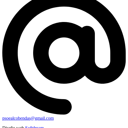
psoealcobendas@gmail.com
Diseño web
Softdream