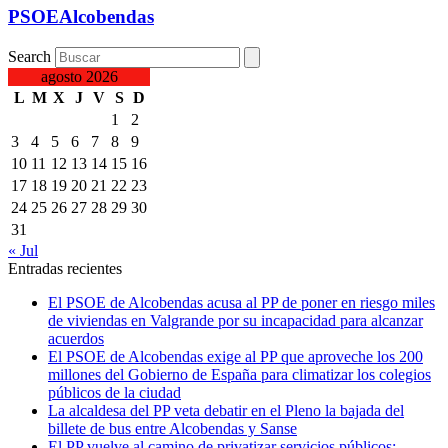
PSOEAlcobendas
Search
agosto 2026
L
M
X
J
V
S
D
1
2
3
4
5
6
7
8
9
10
11
12
13
14
15
16
17
18
19
20
21
22
23
24
25
26
27
28
29
30
31
« Jul
Entradas recientes
El PSOE de Alcobendas acusa al PP de poner en riesgo miles
de viviendas en Valgrande por su incapacidad para alcanzar
acuerdos
El PSOE de Alcobendas exige al PP que aproveche los 200
millones del Gobierno de España para climatizar los colegios
públicos de la ciudad
La alcaldesa del PP veta debatir en el Pleno la bajada del
billete de bus entre Alcobendas y Sanse
El PP vuelve al camino de privatizar servicios públicos: