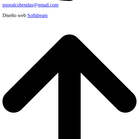
psoealcobendas@gmail.com
Diseño web
Softdream