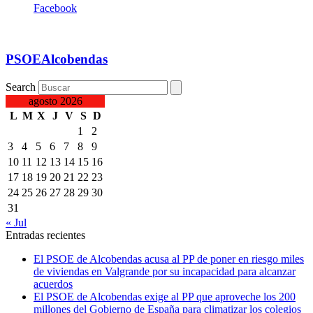
Facebook
PSOEAlcobendas
Search
agosto 2026
L
M
X
J
V
S
D
1
2
3
4
5
6
7
8
9
10
11
12
13
14
15
16
17
18
19
20
21
22
23
24
25
26
27
28
29
30
31
« Jul
Entradas recientes
El PSOE de Alcobendas acusa al PP de poner en riesgo miles
de viviendas en Valgrande por su incapacidad para alcanzar
acuerdos
El PSOE de Alcobendas exige al PP que aproveche los 200
millones del Gobierno de España para climatizar los colegios