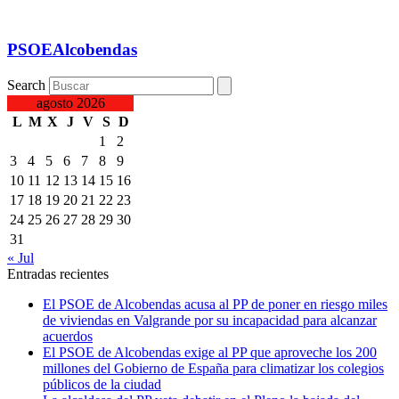
PSOEAlcobendas
Search
agosto 2026
L
M
X
J
V
S
D
1
2
3
4
5
6
7
8
9
10
11
12
13
14
15
16
17
18
19
20
21
22
23
24
25
26
27
28
29
30
31
« Jul
Entradas recientes
El PSOE de Alcobendas acusa al PP de poner en riesgo miles
de viviendas en Valgrande por su incapacidad para alcanzar
acuerdos
El PSOE de Alcobendas exige al PP que aproveche los 200
millones del Gobierno de España para climatizar los colegios
públicos de la ciudad