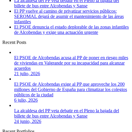
La alcaldesa del PP veta debatir en el Pleno la bajada del
billete de bus entre Alcobendas y Sanse
El PP vuelve al camino de privatizar servicios públicos:
SEROMAL dejará de asumir el mantenimiento de las áreas
infantiles
El PSOE denuncia el estado deplorable de las zonas infantiles
de Alcobendas y exige una actuación urgente
Recent Posts
El PSOE de Alcobendas acusa al PP de poner en riesgo miles
de viviendas en Valgrande por su incapacidad para alcanzar
acuerdos
21 julio, 2026
El PSOE de Alcobendas exige al PP que aproveche los 200
millones del Gobierno de España para climatizar los colegios
públicos de la ciudad
6 julio, 2026
La alcaldesa del PP veta debatir en el Pleno la bajada del
billete de bus entre Alcobendas y Sanse
24 junio, 2026
Recent Portfolios