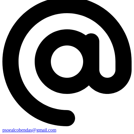
psoealcobendas@gmail.com