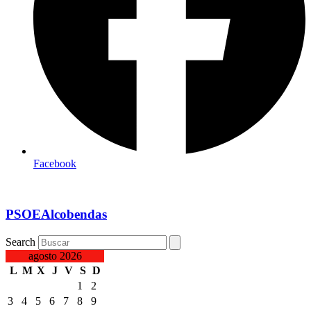
Facebook
PSOEAlcobendas
Search
agosto 2026
L
M
X
J
V
S
D
1
2
3
4
5
6
7
8
9