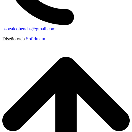
psoealcobendas@gmail.com
Diseño web
Softdream