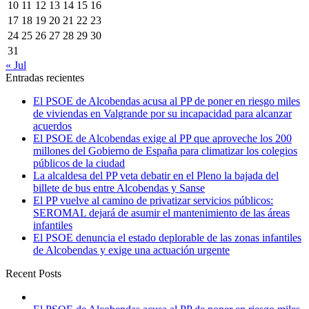
10
11
12
13
14
15
16
17
18
19
20
21
22
23
24
25
26
27
28
29
30
31
« Jul
Entradas recientes
El PSOE de Alcobendas acusa al PP de poner en riesgo miles
de viviendas en Valgrande por su incapacidad para alcanzar
acuerdos
El PSOE de Alcobendas exige al PP que aproveche los 200
millones del Gobierno de España para climatizar los colegios
públicos de la ciudad
La alcaldesa del PP veta debatir en el Pleno la bajada del
billete de bus entre Alcobendas y Sanse
El PP vuelve al camino de privatizar servicios públicos:
SEROMAL dejará de asumir el mantenimiento de las áreas
infantiles
El PSOE denuncia el estado deplorable de las zonas infantiles
de Alcobendas y exige una actuación urgente
Recent Posts