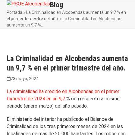
Skip
Blog
Open
Close
to
Portada
»
La Criminalidad en Alcobendas aumenta un 9,7 % en
mobile
mobile
content
el primer trimestre del año.
»
La Criminalidad en Alcobendas
menu
menu
aumenta un 9,7 %…
La Criminalidad en Alcobendas aumenta
un 9,7 % en el primer trimestre del año.
23 mayo, 2024
La criminalidad ha crecido en Alcobendas en el primer
trimestre de 2024 en un 9,7
% con respecto al mismo
periodo (enero-marzo) del año pasado.
El ministerio del interior ha publicado el Balance de
Criminalidad de los tres primeros meses de 2024 en las
localidades de más de 20.000 habitantes. Los robos con