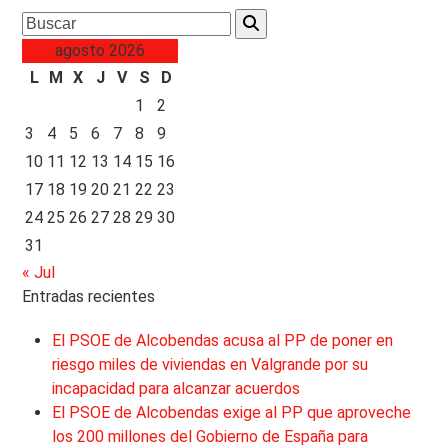
Search
agosto 2026
L
M
X
J
V
S
D
1
2
3
4
5
6
7
8
9
10
11
12
13
14
15
16
17
18
19
20
21
22
23
24
25
26
27
28
29
30
31
« Jul
Entradas recientes
El PSOE de Alcobendas acusa al PP de poner en
riesgo miles de viviendas en Valgrande por su
incapacidad para alcanzar acuerdos
El PSOE de Alcobendas exige al PP que aproveche
los 200 millones del Gobierno de España para