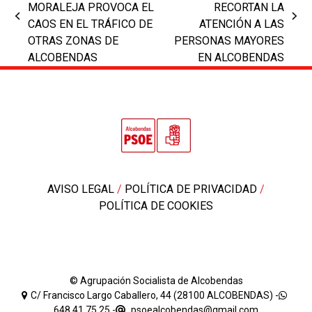
MORALEJA PROVOCA EL
RECORTAN LA
previous
next
CAOS EN EL TRÁFICO DE
ATENCIÓN A LAS
post:
post:
OTRAS ZONAS DE
PERSONAS MAYORES
ALCOBENDAS
EN ALCOBENDAS
AVISO LEGAL
/
POLÍTICA DE PRIVACIDAD
/
POLÍTICA DE COOKIES
© Agrupación Socialista de Alcobendas
C/ Francisco Largo Caballero, 44 (28100 ALCOBENDAS) -
648 41 75 25
-
psoealcobendas@gmail.com