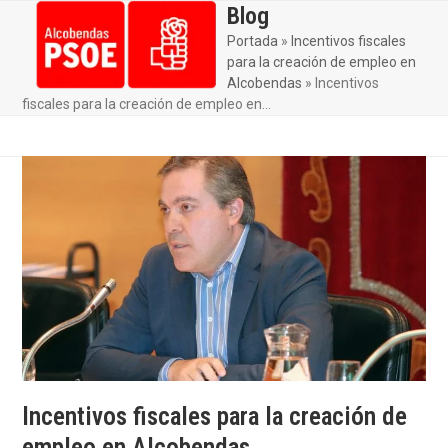
Skip
Blog
Open
Close
to
Portada
»
Incentivos fiscales
mobile
mobile
content
para la creación de empleo en
menu
menu
Alcobendas
»
Incentivos
fiscales para la creación de empleo en…
Incentivos fiscales para la creación de
empleo en Alcobendas