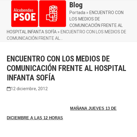
Skip
Blog
Open
Close
to
Portada
»
ENCUENTRO CON
mobile
mobile
content
LOS MEDIOS DE
menu
menu
COMUNICACIÓN FRENTE AL
HOSPITAL INFANTA SOFÍA
»
ENCUENTRO CON LOS MEDIOS DE
COMUNICACIÓN FRENTE AL…
ENCUENTRO CON LOS MEDIOS DE
COMUNICACIÓN FRENTE AL HOSPITAL
INFANTA SOFÍA
12 diciembre, 2012
MAÑANA JUEVES 13 DE
DICIEMBRE A LAS 12 HORAS