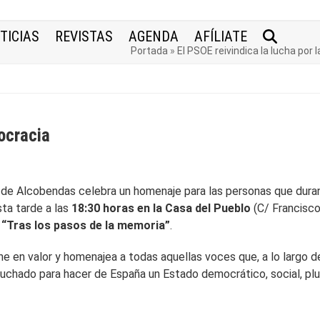
TICIAS
REVISTAS
AGENDA
AFÍLIATE
Portada
»
El PSOE reivindica la lucha por
mocracia
OE de Alcobendas celebra un homenaje para las personas que dura
ta tarde a las
18:30 horas en la Casa del Pueblo
(C/ Francisc
l
“Tras los pasos de la memoria”
.
e en valor y homenajea a todas aquellas voces que, a lo largo d
 luchado para hacer de España un Estado democrático, social, plur