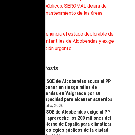
servicios públicos: SEROMAL dejará de
asumir el mantenimiento de las áreas
infantiles
El PSOE denuncia el estado deplorable de
las zonas infantiles de Alcobendas y exige
una actuación urgente
Recent Posts
El PSOE de Alcobendas acusa al PP
de poner en riesgo miles de
viviendas en Valgrande por su
incapacidad para alcanzar acuerdos
21 julio, 2026
El PSOE de Alcobendas exige al PP
que aproveche los 200 millones del
Gobierno de España para climatizar
los colegios públicos de la ciudad