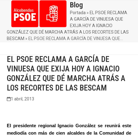
Skip
Blog
Open
Close
to
Portada
»
EL PSOE RECLAMA
mobile
mobile
content
A GARCÍA DE VINUESA QUE
menu
menu
EXIJA HOY A IGNACIO
GONZÁLEZ QUE DÉ MARCHA ATRÁS A LOS RECORTES DE LAS
BESCAM
»
EL PSOE RECLAMA A GARCÍA DE VINUESA QUE…
EL PSOE RECLAMA A GARCÍA DE
VINUESA QUE EXIJA HOY A IGNACIO
GONZÁLEZ QUE DÉ MARCHA ATRÁS A
LOS RECORTES DE LAS BESCAM
1 abril, 2013
El presidente regional Ignacio González se reunirá este
mediodía con más de cien alcaldes de la Comunidad de