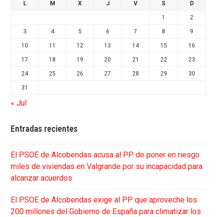
L
M
X
J
V
S
D
1
2
3
4
5
6
7
8
9
10
11
12
13
14
15
16
17
18
19
20
21
22
23
24
25
26
27
28
29
30
31
« Jul
Entradas recientes
El PSOE de Alcobendas acusa al PP de poner en riesgo
miles de viviendas en Valgrande por su incapacidad para
alcanzar acuerdos
El PSOE de Alcobendas exige al PP que aproveche los
200 millones del Gobierno de España para climatizar los