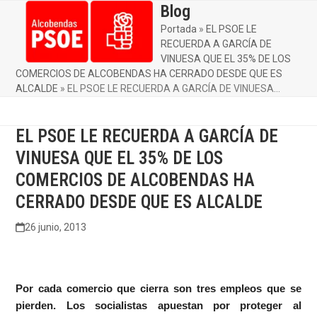
Skip
Blog
Open
Close
to
Portada
»
EL PSOE LE
mobile
mobile
content
RECUERDA A GARCÍA DE
menu
menu
VINUESA QUE EL 35% DE LOS
COMERCIOS DE ALCOBENDAS HA CERRADO DESDE QUE ES
ALCALDE
»
EL PSOE LE RECUERDA A GARCÍA DE VINUESA…
EL PSOE LE RECUERDA A GARCÍA DE
VINUESA QUE EL 35% DE LOS
COMERCIOS DE ALCOBENDAS HA
CERRADO DESDE QUE ES ALCALDE
26 junio, 2013
Por cada comercio que cierra son tres empleos que se
pierden. Los socialistas apuestan por proteger al