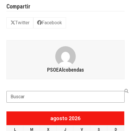
Compartir
Twitter
Facebook
PSOEAlcobendas
Search
agosto 2026
L
M
X
J
V
S
D