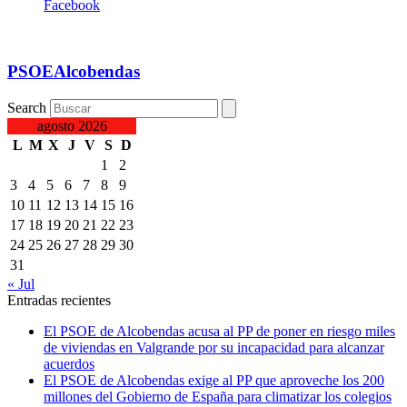
Facebook
PSOEAlcobendas
Search
agosto 2026
L
M
X
J
V
S
D
1
2
3
4
5
6
7
8
9
10
11
12
13
14
15
16
17
18
19
20
21
22
23
24
25
26
27
28
29
30
31
« Jul
Entradas recientes
El PSOE de Alcobendas acusa al PP de poner en riesgo miles
de viviendas en Valgrande por su incapacidad para alcanzar
acuerdos
El PSOE de Alcobendas exige al PP que aproveche los 200
millones del Gobierno de España para climatizar los colegios