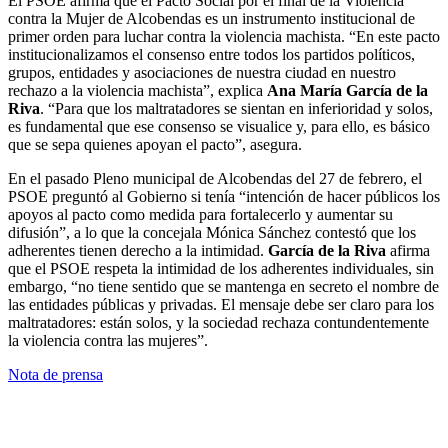
El PSOE afirma que el Pacto Social por el final de la Violencia
contra la Mujer de Alcobendas es un instrumento institucional de
primer orden para luchar contra la violencia machista. “En este pacto
institucionalizamos el consenso entre todos los partidos políticos,
grupos, entidades y asociaciones de nuestra ciudad en nuestro
rechazo a la violencia machista”, explica
Ana María García de la
Riva
. “Para que los maltratadores se sientan en inferioridad y solos,
es fundamental que ese consenso se visualice y, para ello, es básico
que se sepa quienes apoyan el pacto”, asegura.
En el pasado Pleno municipal de Alcobendas del 27 de febrero, el
PSOE preguntó al Gobierno si tenía “intención de hacer públicos los
apoyos al pacto como medida para fortalecerlo y aumentar su
difusión”, a lo que la concejala Mónica Sánchez contestó que los
adherentes tienen derecho a la intimidad.
García de la Riva
afirma
que el PSOE respeta la intimidad de los adherentes individuales, sin
embargo, “no tiene sentido que se mantenga en secreto el nombre de
las entidades públicas y privadas. El mensaje debe ser claro para los
maltratadores: están solos, y la sociedad rechaza contundentemente
la violencia contra las mujeres”.
Nota de prensa