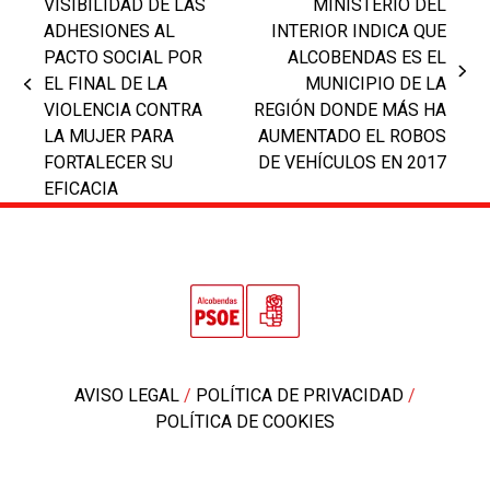
VISIBILIDAD DE LAS
MINISTERIO DEL
ADHESIONES AL
INTERIOR INDICA QUE
PACTO SOCIAL POR
ALCOBENDAS ES EL
next
EL FINAL DE LA
MUNICIPIO DE LA
previous
post:
VIOLENCIA CONTRA
REGIÓN DONDE MÁS HA
post:
LA MUJER PARA
AUMENTADO EL ROBOS
FORTALECER SU
DE VEHÍCULOS EN 2017
EFICACIA
AVISO LEGAL
/
POLÍTICA DE PRIVACIDAD
/
POLÍTICA DE COOKIES