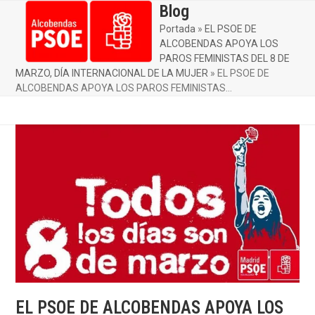
Skip
Blog
Open
Close
to
Portada
»
EL PSOE DE
mobile
mobile
content
ALCOBENDAS APOYA LOS
menu
menu
PAROS FEMINISTAS DEL 8 DE
MARZO, DÍA INTERNACIONAL DE LA MUJER
»
EL PSOE DE
ALCOBENDAS APOYA LOS PAROS FEMINISTAS…
EL PSOE DE ALCOBENDAS APOYA LOS