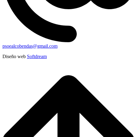
psoealcobendas@gmail.com
Diseño web
Softdream