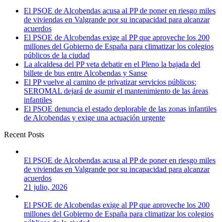
El PSOE de Alcobendas acusa al PP de poner en riesgo miles
de viviendas en Valgrande por su incapacidad para alcanzar
acuerdos
El PSOE de Alcobendas exige al PP que aproveche los 200
millones del Gobierno de España para climatizar los colegios
públicos de la ciudad
La alcaldesa del PP veta debatir en el Pleno la bajada del
billete de bus entre Alcobendas y Sanse
El PP vuelve al camino de privatizar servicios públicos:
SEROMAL dejará de asumir el mantenimiento de las áreas
infantiles
El PSOE denuncia el estado deplorable de las zonas infantiles
de Alcobendas y exige una actuación urgente
Recent Posts
El PSOE de Alcobendas acusa al PP de poner en riesgo miles
de viviendas en Valgrande por su incapacidad para alcanzar
acuerdos
21 julio, 2026
El PSOE de Alcobendas exige al PP que aproveche los 200
millones del Gobierno de España para climatizar los colegios