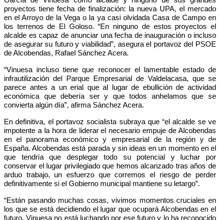
proyectos tiene fecha de finalización: la nueva UPA, el mercado
en el Arroyo de la Vega o la ya casi olvidada Casa de Campo en
los terrenos de El Goloso. “En ninguno de estos proyectos el
alcalde es capaz de anunciar una fecha de inauguración o incluso
de asegurar su futuro y viabilidad”, asegura el portavoz del PSOE
de Alcobendas, Rafael Sánchez Acera.
“Vinuesa incluso tiene que reconocer el lamentable estado de
infrautilización del Parque Empresarial de Valdelacasa, que se
parece antes a un erial que al lugar de ebullición de actividad
económica que debería ser y que todos anhelamos que se
convierta algún día”, afirma Sánchez Acera.
En definitiva, el portavoz socialista subraya que “el alcalde se ve
impotente a la hora de liderar el necesario empuje de Alcobendas
en el panorama económico y empresarial de la región y de
España. Alcobendas está parada y sin ideas en un momento en el
que tendría que desplegar todo su potencial y luchar por
conservar el lugar privilegiado que hemos alcanzado tras años de
arduo trabajo, un esfuerzo que corremos el riesgo de perder
definitivamente si el Gobierno municipal mantiene su letargo”.
“Están pasando muchas cosas, vivimos momentos cruciales en
los que se está decidiendo el lugar que ocupará Alcobendas en el
futuro. Vinuesa no está luchando por ese futuro y lo ha reconocido