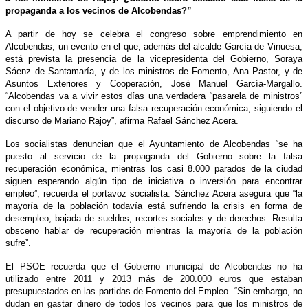
propaganda a los vecinos de Alcobendas?”
A partir de hoy se celebra el congreso sobre emprendimiento en
Alcobendas, un evento en el que, además del alcalde García de Vinuesa,
está prevista la presencia de la vicepresidenta del Gobierno, Soraya
Sáenz de Santamaría, y de los ministros de Fomento, Ana Pastor, y de
Asuntos Exteriores y Cooperación, José Manuel García-Margallo.
“Alcobendas va a vivir estos días una verdadera “pasarela de ministros”
con el objetivo de vender una falsa recuperación económica, siguiendo el
discurso de Mariano Rajoy”, afirma Rafael Sánchez Acera.
Los socialistas denuncian que el Ayuntamiento de Alcobendas “se ha
puesto al servicio de la propaganda del Gobierno sobre la falsa
recuperación económica, mientras los casi 8.000 parados de la ciudad
siguen esperando algún tipo de iniciativa o inversión para encontrar
empleo”, recuerda el portavoz socialista. Sánchez Acera asegura que “la
mayoría de la población todavía está sufriendo la crisis en forma de
desempleo, bajada de sueldos, recortes sociales y de derechos. Resulta
obsceno hablar de recuperación mientras la mayoría de la población
sufre”.
El PSOE recuerda que el Gobierno municipal de Alcobendas no ha
utilizado entre 2011 y 2013 más de 200.000 euros que estaban
presupuestados en las partidas de Fomento del Empleo. “Sin embargo, no
dudan en gastar dinero de todos los vecinos para que los ministros de