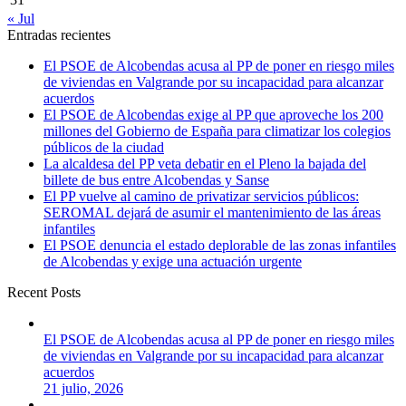
« Jul
Entradas recientes
El PSOE de Alcobendas acusa al PP de poner en riesgo miles
de viviendas en Valgrande por su incapacidad para alcanzar
acuerdos
El PSOE de Alcobendas exige al PP que aproveche los 200
millones del Gobierno de España para climatizar los colegios
públicos de la ciudad
La alcaldesa del PP veta debatir en el Pleno la bajada del
billete de bus entre Alcobendas y Sanse
El PP vuelve al camino de privatizar servicios públicos:
SEROMAL dejará de asumir el mantenimiento de las áreas
infantiles
El PSOE denuncia el estado deplorable de las zonas infantiles
de Alcobendas y exige una actuación urgente
Recent Posts
El PSOE de Alcobendas acusa al PP de poner en riesgo miles
de viviendas en Valgrande por su incapacidad para alcanzar
acuerdos
21 julio, 2026