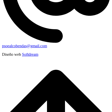
psoealcobendas@gmail.com
Diseño web
Softdream