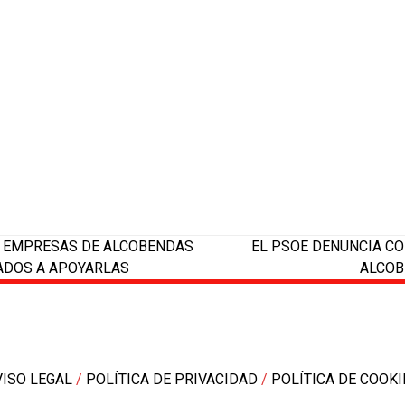
next
AS EMPRESAS DE ALCOBENDAS
EL PSOE DENUNCIA CO
post:
ADOS A APOYARLAS
ALCOB
VISO LEGAL
/
POLÍTICA DE PRIVACIDAD
/
POLÍTICA DE COOKI