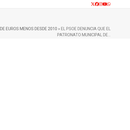
Twitter
Facebook
Instagram
YouTube
Whatsapp
 DE EUROS MENOS DESDE 2010
»
EL PSOE DENUNCIA QUE EL
PATRONATO MUNICIPAL DE…