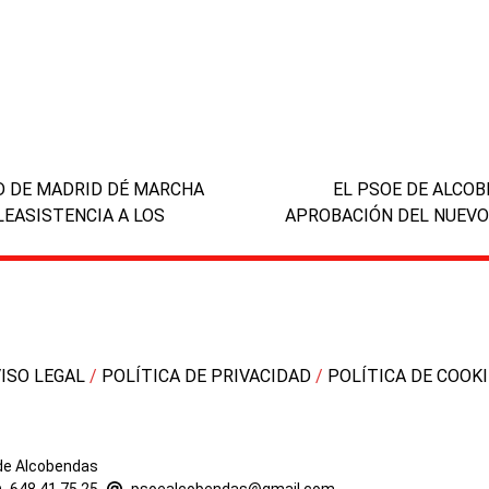
next
AD DE MADRID DÉ MARCHA
EL PSOE DE ALCOB
post:
LEASISTENCIA A LOS
APROBACIÓN DEL NUEVO
VISO LEGAL
/
POLÍTICA DE PRIVACIDAD
/
POLÍTICA DE COOK
 de Alcobendas
648 41 75 25
-
psoealcobendas@gmail.com