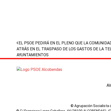
previous
EL PSOE PEDIRÁ EN EL PLENO QUE LA COMUNID
post:
ATRÁS EN EL TRASPASO DE LOS GASTOS DE LA TE
AYUNTAMIENTOS
A
© Agrupación Socialista
C/ Francisco Largo Caballero, 44 (28100 ALCOBENDAS) -