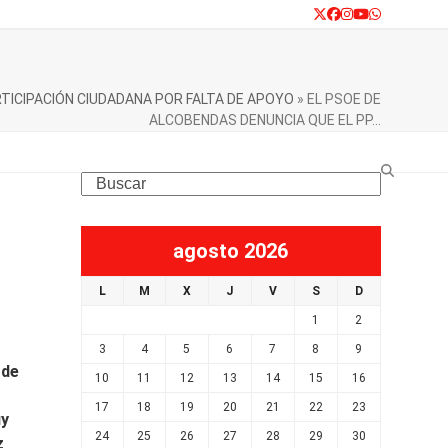
Twitter
Facebook
Instagram
YouTube
Whatsapp
TICIPACIÓN CIUDADANA POR FALTA DE APOYO
»
EL PSOE DE
ALCOBENDAS DENUNCIA QUE EL PP…
Search
agosto 2026
L
M
X
J
V
S
D
1
2
3
4
5
6
7
8
9
 de
10
11
12
13
14
15
16
17
18
19
20
21
22
23
uy
24
25
26
27
28
29
30
z