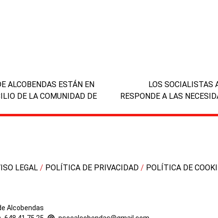
next
 DE ALCOBENDAS ESTÁN EN
LOS SOCIALISTAS 
post:
CILIO DE LA COMUNIDAD DE
RESPONDE A LAS NECESIDA
VISO LEGAL
/
POLÍTICA DE PRIVACIDAD
/
POLÍTICA DE COOK
 de Alcobendas
648 41 75 25
-
psoealcobendas@gmail.com