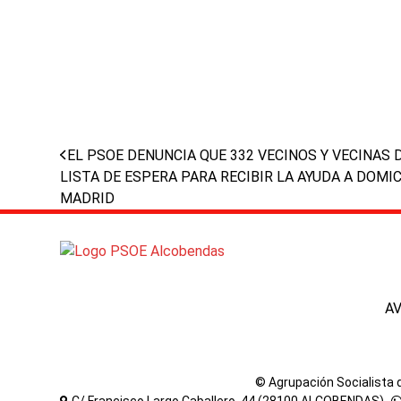
previous
EL PSOE DENUNCIA QUE 332 VECINOS Y VECINAS
post:
LISTA DE ESPERA PARA RECIBIR LA AYUDA A DOMI
MADRID
A
© Agrupación Socialista
C/ Francisco Largo Caballero, 44 (28100 ALCOBENDAS) -