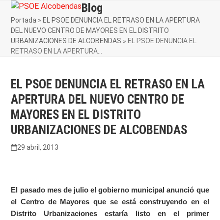
Skip
Blog
Open
Close
to
Portada
»
EL PSOE DENUNCIA EL RETRASO EN LA APERTURA
mobile
mobile
content
DEL NUEVO CENTRO DE MAYORES EN EL DISTRITO
menu
menu
URBANIZACIONES DE ALCOBENDAS
»
EL PSOE DENUNCIA EL
RETRASO EN LA APERTURA…
EL PSOE DENUNCIA EL RETRASO EN LA
APERTURA DEL NUEVO CENTRO DE
MAYORES EN EL DISTRITO
URBANIZACIONES DE ALCOBENDAS
29 abril, 2013
El pasado mes de julio el gobierno municipal anunció que
el Centro de Mayores que se está construyendo en el
Distrito Urbanizaciones estaría listo en el primer