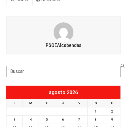
PSOEAlcobendas
Search
agosto 2026
L
M
X
J
V
S
D
1
2
3
4
5
6
7
8
9