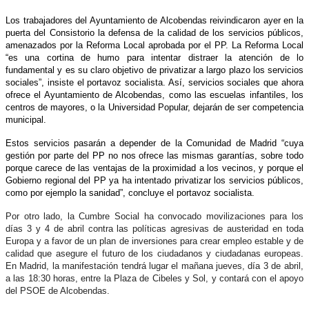
Los trabajadores del Ayuntamiento de Alcobendas reivindicaron ayer en la
puerta del Consistorio la defensa de la calidad de los servicios públicos,
amenazados por la Reforma Local aprobada por el PP.
La Reforma Local
“es una cortina de humo para intentar distraer la atención de lo
fundamental y es su claro objetivo de privatizar a largo plazo los servicios
sociales”, insiste el portavoz socialista. Así, servicios sociales que ahora
ofrece el Ayuntamiento de Alcobendas, como las escuelas infantiles, los
centros de mayores, o la Universidad Popular, dejarán de ser competencia
municipal.
Estos servicios pasarán a depender de la Comunidad de Madrid “cuya
gestión por parte del PP no nos ofrece las mismas garantías, sobre todo
porque carece de las ventajas de la proximidad a los vecinos, y porque el
Gobierno regional del PP ya ha intentado privatizar los servicios públicos,
como por ejemplo la sanidad”, concluye el portavoz socialista.
Por otro lado, la Cumbre Social ha convocado movilizaciones para los
días 3 y 4 de abril contra las políticas agresivas de austeridad en toda
Europa y a favor de un plan de inversiones para crear empleo estable y de
calidad que asegure el futuro de los ciudadanos y ciudadanas europeas.
En Madrid, la manifestación tendrá lugar el mañana jueves, día 3 de abril,
a las 18:30 horas, entre la Plaza de Cibeles y Sol, y contará con el apoyo
del PSOE de Alcobendas.