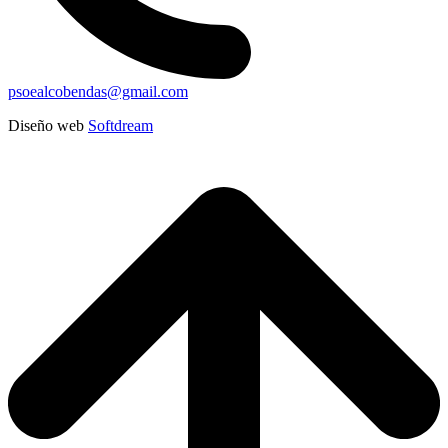
psoealcobendas@gmail.com
Diseño web
Softdream