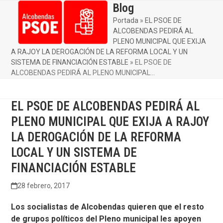
Skip
Blog
Open
Close
to
Portada
»
EL PSOE DE
mobile
mobile
content
ALCOBENDAS PEDIRÁ AL
menu
menu
PLENO MUNICIPAL QUE EXIJA
A RAJOY LA DEROGACIÓN DE LA REFORMA LOCAL Y UN
SISTEMA DE FINANCIACIÓN ESTABLE
»
EL PSOE DE
ALCOBENDAS PEDIRÁ AL PLENO MUNICIPAL…
EL PSOE DE ALCOBENDAS PEDIRÁ AL
PLENO MUNICIPAL QUE EXIJA A RAJOY
LA DEROGACIÓN DE LA REFORMA
LOCAL Y UN SISTEMA DE
FINANCIACIÓN ESTABLE
28 febrero, 2017
Los socialistas de Alcobendas quieren que el resto
de grupos políticos del Pleno municipal les apoyen