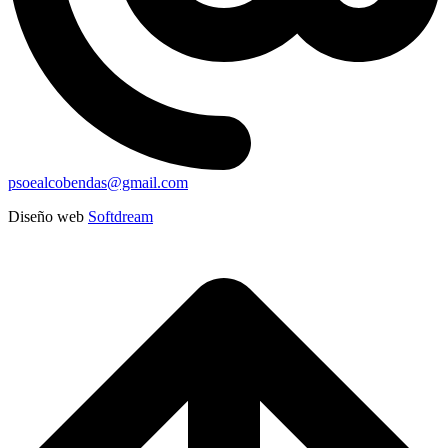
psoealcobendas@gmail.com
Diseño web
Softdream