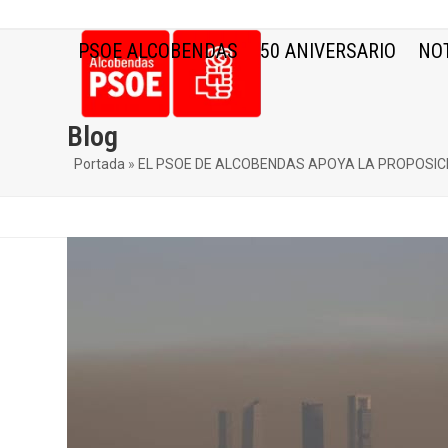
Skip
to
PSOE ALCOBENDAS
50 ANIVERSARIO
NOT
content
Blog
Portada
»
EL PSOE DE ALCOBENDAS APOYA LA PROPOSICI