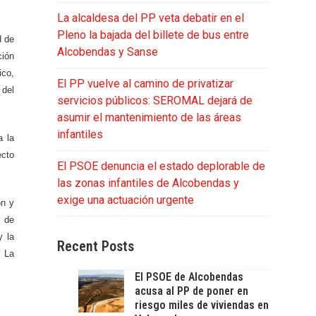
La alcaldesa del PP veta debatir en el
Pleno la bajada del billete de bus entre
d de
Alcobendas y Sanse
ción
ico,
El PP vuelve al camino de privatizar
 del
servicios públicos: SEROMAL dejará de
asumir el mantenimiento de las áreas
infantiles
a la
ecto
El PSOE denuncia el estado deplorable de
las zonas infantiles de Alcobendas y
exige una actuación urgente
ón y
z de
y la
Recent Posts
. La
El PSOE de Alcobendas
acusa al PP de poner en
riesgo miles de viviendas en