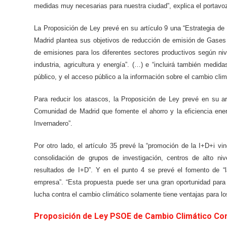
medidas muy necesarias para nuestra ciudad”, explica el portavo
La Proposición de Ley prevé en su artículo 9 una “Estrategia d
Madrid plantea sus objetivos de reducción de emisión de Gases d
de emisiones para los diferentes sectores productivos según niv
industria, agricultura y energía”. (…) e “incluirá también medida
público, y el acceso público a la información sobre el cambio clim
Para reducir los atascos, la Proposición de Ley prevé en su art
Comunidad de Madrid que fomente el ahorro y la eficiencia en
Invernadero”.
Por otro lado, el artículo 35 prevé la “promoción de la I+D+i vi
consolidación de grupos de investigación, centros de alto ni
resultados de I+D”. Y en el punto 4 se prevé el fomento de “la
empresa”. “Esta propuesta puede ser una gran oportunidad para r
lucha contra el cambio climático solamente tiene ventajas para l
Proposición de Ley PSOE de Cambio Climático Co