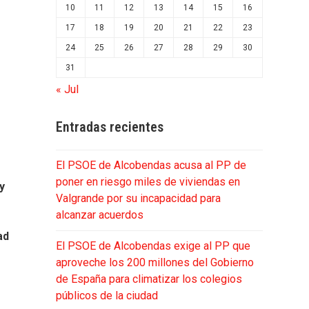
10
11
12
13
14
15
16
17
18
19
20
21
22
23
24
25
26
27
28
29
30
31
« Jul
Entradas recientes
El PSOE de Alcobendas acusa al PP de
o
poner en riesgo miles de viviendas en
y
Valgrande por su incapacidad para
alcanzar acuerdos
ad
El PSOE de Alcobendas exige al PP que
aproveche los 200 millones del Gobierno
de España para climatizar los colegios
públicos de la ciudad