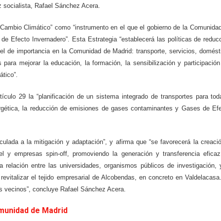
z socialista, Rafael Sánchez Acera.
e Cambio Climático” como “instrumento en el que el gobierno de la Comunida
e Efecto Invernadero”. Esta Estrategia “establecerá las políticas de reduc
el de importancia en la Comunidad de Madrid: transporte, servicios, domést
s para mejorar la educación, la formación, la sensibilización y participación
ático”.
ículo 29 la “planificación de un sistema integrado de transportes para tod
ergética, la reducción de emisiones de gases contaminantes y Gases de Ef
nculada a la mitigación y adaptación”, y afirma que “se favorecerá la creaci
vel y empresas spin-off, promoviendo la generación y transferencia efica
 relación entre las universidades, organismos públicos de investigación, 
evitalizar el tejido empresarial de Alcobendas, en concreto en Valdelacasa
os vecinos”, concluye Rafael Sánchez Acera.
munidad de Madrid