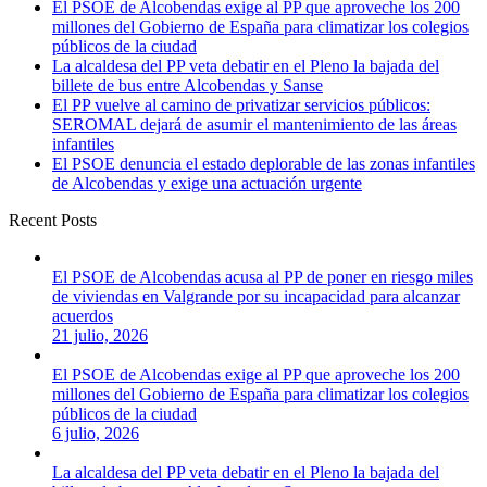
El PSOE de Alcobendas exige al PP que aproveche los 200
millones del Gobierno de España para climatizar los colegios
públicos de la ciudad
La alcaldesa del PP veta debatir en el Pleno la bajada del
billete de bus entre Alcobendas y Sanse
El PP vuelve al camino de privatizar servicios públicos:
SEROMAL dejará de asumir el mantenimiento de las áreas
infantiles
El PSOE denuncia el estado deplorable de las zonas infantiles
de Alcobendas y exige una actuación urgente
Recent Posts
El PSOE de Alcobendas acusa al PP de poner en riesgo miles
de viviendas en Valgrande por su incapacidad para alcanzar
acuerdos
21 julio, 2026
El PSOE de Alcobendas exige al PP que aproveche los 200
millones del Gobierno de España para climatizar los colegios
públicos de la ciudad
6 julio, 2026
La alcaldesa del PP veta debatir en el Pleno la bajada del