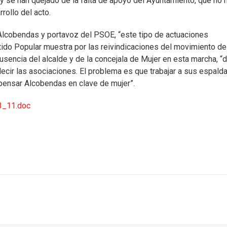
 y se han quejado de la falta de apoyo del Ayuntamiento, que no 
rollo del acto.
 Alcobendas y portavoz del PSOE, “este tipo de actuaciones
tido Popular muestra por las reivindicaciones del movimiento de
sencia del alcalde y de la concejala de Mujer en esta marcha, “
decir las asociaciones. El problema es que trabajar a sus espald
 pensar Alcobendas en clave de mujer”.
_11.doc