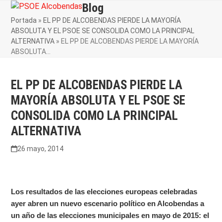
Skip
Blog
Open
Close
to
Portada
»
EL PP DE ALCOBENDAS PIERDE LA MAYORÍA
mobile
mobile
content
ABSOLUTA Y EL PSOE SE CONSOLIDA COMO LA PRINCIPAL
menu
menu
ALTERNATIVA
»
EL PP DE ALCOBENDAS PIERDE LA MAYORÍA
ABSOLUTA…
EL PP DE ALCOBENDAS PIERDE LA
MAYORÍA ABSOLUTA Y EL PSOE SE
CONSOLIDA COMO LA PRINCIPAL
ALTERNATIVA
26 mayo, 2014
Los resultados de las elecciones europeas celebradas
ayer abren un nuevo escenario político en Alcobendas a
un año de las elecciones municipales en mayo de 2015: el