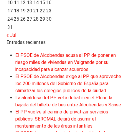
10
11
12
13
14
15
16
17
18
19
20
21
22
23
24
25
26
27
28
29
30
31
« Jul
Entradas recientes
El PSOE de Alcobendas acusa al PP de poner en
riesgo miles de viviendas en Valgrande por su
incapacidad para alcanzar acuerdos
El PSOE de Alcobendas exige al PP que aproveche
los 200 millones del Gobierno de España para
climatizar los colegios públicos de la ciudad
La alcaldesa del PP veta debatir en el Pleno la
bajada del billete de bus entre Alcobendas y Sanse
El PP vuelve al camino de privatizar servicios
públicos: SEROMAL dejará de asumir el
mantenimiento de las áreas infantiles