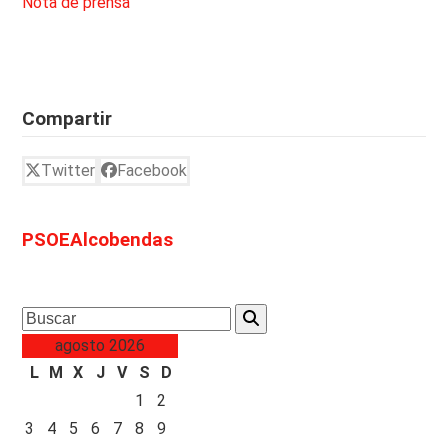
Nota de prensa
Compartir
Twitter
Facebook
PSOEAlcobendas
Search
agosto 2026
L
M
X
J
V
S
D
1
2
3
4
5
6
7
8
9