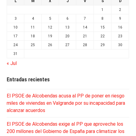
L
M
X
J
V
S
D
1
2
3
4
5
6
7
8
9
10
11
12
13
14
15
16
17
18
19
20
21
22
23
24
25
26
27
28
29
30
31
« Jul
Entradas recientes
El PSOE de Alcobendas acusa al PP de poner en riesgo
miles de viviendas en Valgrande por su incapacidad para
alcanzar acuerdos
El PSOE de Alcobendas exige al PP que aproveche los
200 millones del Gobierno de España para climatizar los