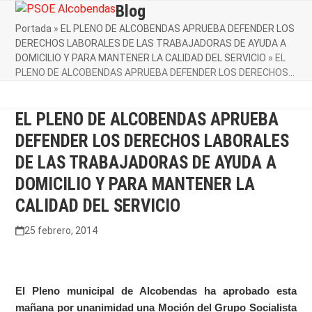
Skip
Blog
Open
Close
to
Portada
»
EL PLENO DE ALCOBENDAS APRUEBA DEFENDER LOS
mobile
mobile
content
DERECHOS LABORALES DE LAS TRABAJADORAS DE AYUDA A
menu
menu
DOMICILIO Y PARA MANTENER LA CALIDAD DEL SERVICIO
»
EL
PLENO DE ALCOBENDAS APRUEBA DEFENDER LOS DERECHOS…
EL PLENO DE ALCOBENDAS APRUEBA
DEFENDER LOS DERECHOS LABORALES
DE LAS TRABAJADORAS DE AYUDA A
DOMICILIO Y PARA MANTENER LA
CALIDAD DEL SERVICIO
25 febrero, 2014
El Pleno municipal de Alcobendas ha aprobado esta
mañana por unanimidad una Moción del Grupo Socialista