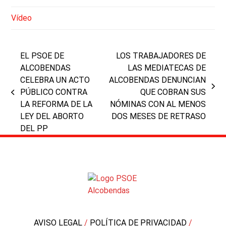
Vídeo
EL PSOE DE
LOS TRABAJADORES DE
ALCOBENDAS
LAS MEDIATECAS DE
CELEBRA UN ACTO
ALCOBENDAS DENUNCIAN
next
PÚBLICO CONTRA
QUE COBRAN SUS
previous
post:
LA REFORMA DE LA
NÓMINAS CON AL MENOS
post:
LEY DEL ABORTO
DOS MESES DE RETRASO
DEL PP
AVISO LEGAL
/
POLÍTICA DE PRIVACIDAD
/