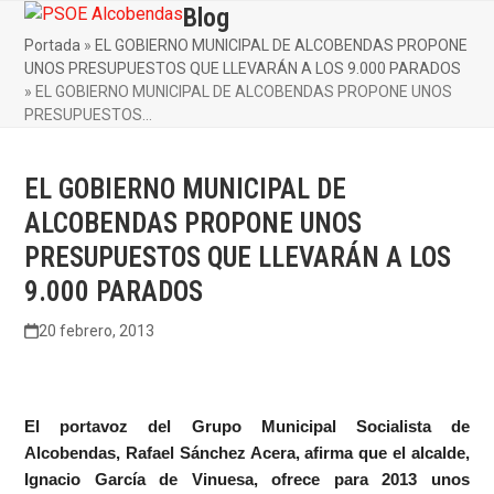
Skip
Blog
Open
Close
to
Portada
»
EL GOBIERNO MUNICIPAL DE ALCOBENDAS PROPONE
mobile
mobile
content
UNOS PRESUPUESTOS QUE LLEVARÁN A LOS 9.000 PARADOS
menu
menu
»
EL GOBIERNO MUNICIPAL DE ALCOBENDAS PROPONE UNOS
PRESUPUESTOS…
EL GOBIERNO MUNICIPAL DE
ALCOBENDAS PROPONE UNOS
PRESUPUESTOS QUE LLEVARÁN A LOS
9.000 PARADOS
20 febrero, 2013
El portavoz del Grupo Municipal Socialista de
Alcobendas, Rafael Sánchez Acera, afirma que el alcalde,
Ignacio García de Vinuesa, ofrece para 2013 unos