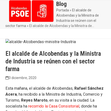
Skip
Blog
Open
Close
to
Portada
»
El alcalde de
mobile
mobile
content
Alcobendas y la Ministra de
menu
menu
Industria se reúnen con el
sector farma
»
El alcalde de Alcobendas y la Ministra de…
El alcalde de Alcobendas y la Ministra
de Industria se reúnen con el sector
farma
3 diciembre, 2020
Esta mañana, el alcalde de Alcobendas,
Rafael Sánchez
Acera
, ha recibido a la Ministra de Industria, Comercio y
Turismo,
Reyes Maroto
, en su visita a la ciudad. La
socialista ha
recorrido la Casa Consistorial
, donde ha