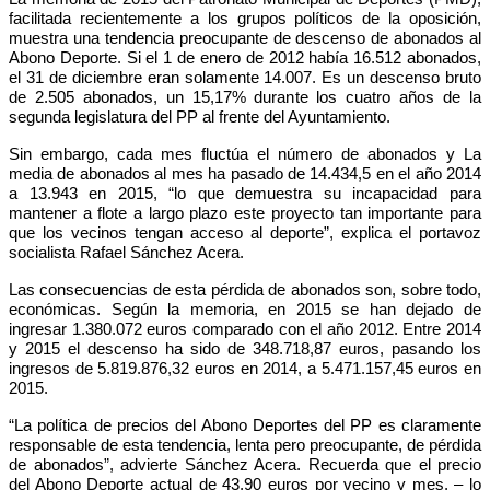
facilitada recientemente a los grupos políticos de la oposición,
muestra una tendencia preocupante de descenso de abonados al
Abono Deporte. Si el 1 de enero de 2012 había 16.512 abonados,
el 31 de diciembre eran solamente 14.007. Es un descenso bruto
de 2.505 abonados, un 15,17% durante los cuatro años de la
segunda legislatura del PP al frente del Ayuntamiento.
Sin embargo, cada mes fluctúa el número de abonados y
La
media de abonados al mes ha pasado de 14.434,5 en el año 2014
a 13.943 en 2015,
“lo que demuestra su incapacidad para
mantener a flote a largo plazo este proyecto tan importante para
que los vecinos tengan acceso al deporte”, explica el portavoz
socialista Rafael Sánchez Acera.
Las consecuencias de esta pérdida de abonados son, sobre todo,
económicas. Según la memoria, en 2015 se han dejado de
ingresar 1.380.072 euros comparado con el año 2012. Entre 2014
y 2015 el descenso ha sido de
348.718,87 euros, pasando los
ingresos de 5.819.876,32 euros en 2014, a 5.471.157,45 euros en
2015.
“La política de precios del Abono Deportes del PP es claramente
responsable de esta tendencia, lenta pero preocupante, de pérdida
de abonados”, advierte Sánchez Acera. Recuerda que el precio
del Abono Deporte actual de 43,90 euros por vecino y mes, – lo