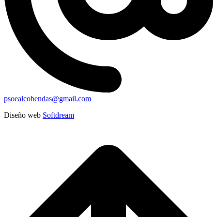
psoealcobendas@gmail.com
Diseño web
Softdream