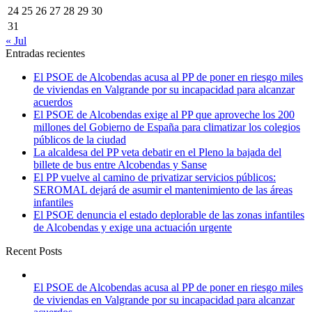
24
25
26
27
28
29
30
31
« Jul
Entradas recientes
El PSOE de Alcobendas acusa al PP de poner en riesgo miles
de viviendas en Valgrande por su incapacidad para alcanzar
acuerdos
El PSOE de Alcobendas exige al PP que aproveche los 200
millones del Gobierno de España para climatizar los colegios
públicos de la ciudad
La alcaldesa del PP veta debatir en el Pleno la bajada del
billete de bus entre Alcobendas y Sanse
El PP vuelve al camino de privatizar servicios públicos:
SEROMAL dejará de asumir el mantenimiento de las áreas
infantiles
El PSOE denuncia el estado deplorable de las zonas infantiles
de Alcobendas y exige una actuación urgente
Recent Posts
El PSOE de Alcobendas acusa al PP de poner en riesgo miles
de viviendas en Valgrande por su incapacidad para alcanzar