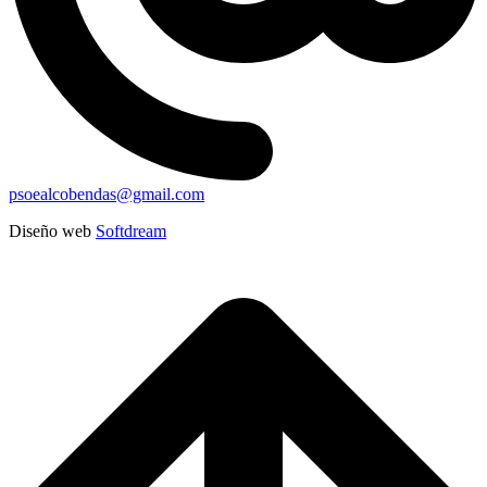
psoealcobendas@gmail.com
Diseño web
Softdream