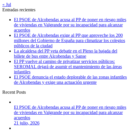
« Jul
Entradas recientes
El PSOE de Alcobendas acusa al PP de poner en riesgo miles
de viviendas en Valgrande por su incapacidad para alcanzar
acuerdos
El PSOE de Alcobendas exige al PP que aproveche los 200
millones del Gobierno de España para climatizar los colegios
públicos de la ciudad
La alcaldesa del PP veta debatir en el Pleno la bajada del
billete de bus entre Alcobendas y Sanse
El PP vuelve al camino de privatizar servicios públicos:
SEROMAL dejará de asumir el mantenimiento de las áreas
infantiles
El PSOE denuncia el estado deplorable de las zonas infantiles
de Alcobendas y exige una actuación urgente
Recent Posts
El PSOE de Alcobendas acusa al PP de poner en riesgo miles
de viviendas en Valgrande por su incapacidad para alcanzar
acuerdos
21 julio, 2026