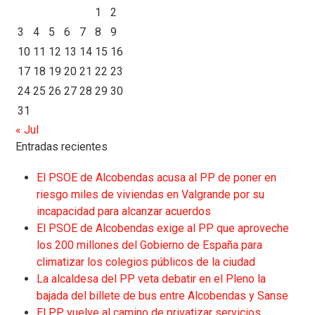
1
2
3
4
5
6
7
8
9
10
11
12
13
14
15
16
17
18
19
20
21
22
23
24
25
26
27
28
29
30
31
« Jul
Entradas recientes
El PSOE de Alcobendas acusa al PP de poner en
riesgo miles de viviendas en Valgrande por su
incapacidad para alcanzar acuerdos
El PSOE de Alcobendas exige al PP que aproveche
los 200 millones del Gobierno de España para
climatizar los colegios públicos de la ciudad
La alcaldesa del PP veta debatir en el Pleno la
bajada del billete de bus entre Alcobendas y Sanse
El PP vuelve al camino de privatizar servicios