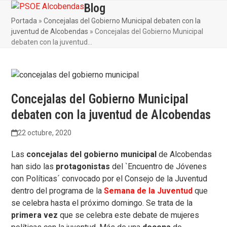
Skip
Blog
Open
Close
to
Portada
»
Concejalas del Gobierno Municipal debaten con la
mobile
mobile
content
juventud de Alcobendas
»
Concejalas del Gobierno Municipal
menu
menu
debaten con la juventud…
Concejalas del Gobierno Municipal
debaten con la juventud de Alcobendas
22 octubre, 2020
Las
concejalas del gobierno municipal
de Alcobendas
han sido las
protagonistas
del `Encuentro de Jóvenes
con Políticas´ convocado por el Consejo de la Juventud
dentro del programa de la
Semana de la Juventud
que
se celebra hasta el próximo domingo. Se trata de la
primera vez
que se celebra este debate de mujeres