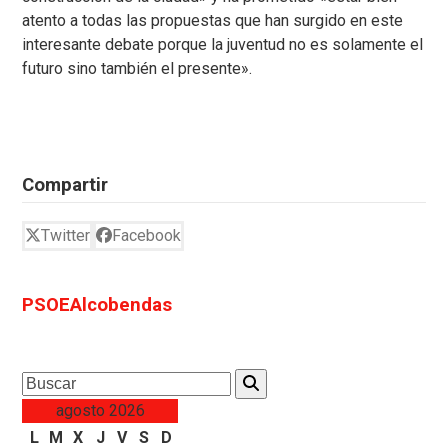
atento a todas las propuestas que han surgido en este
interesante debate porque la juventud no es solamente el
futuro sino también el presente».
Compartir
Twitter
Facebook
PSOEAlcobendas
Search
agosto 2026
L
M
X
J
V
S
D