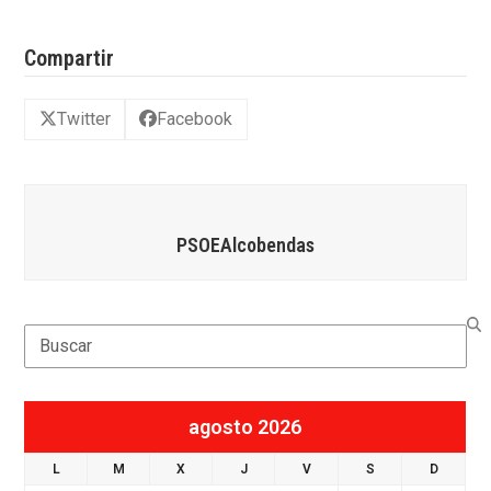
Compartir
Twitter
Facebook
PSOEAlcobendas
Search
agosto 2026
L
M
X
J
V
S
D