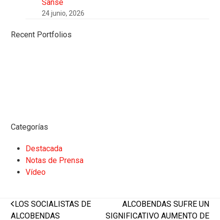
Sanse
24 junio, 2026
Recent Portfolios
Categorías
Destacada
Notas de Prensa
Vídeo
previous
next
LOS SOCIALISTAS DE
ALCOBENDAS SUFRE UN
post:
post:
ALCOBENDAS
SIGNIFICATIVO AUMENTO DE