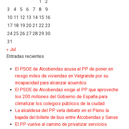
1
2
3
4
5
6
7
8
9
10
11
12
13
14
15
16
17
18
19
20
21
22
23
24
25
26
27
28
29
30
31
« Jul
Entradas recientes
El PSOE de Alcobendas acusa al PP de poner en
riesgo miles de viviendas en Valgrande por su
incapacidad para alcanzar acuerdos
El PSOE de Alcobendas exige al PP que aproveche
los 200 millones del Gobierno de España para
climatizar los colegios públicos de la ciudad
La alcaldesa del PP veta debatir en el Pleno la
bajada del billete de bus entre Alcobendas y Sanse
El PP vuelve al camino de privatizar servicios