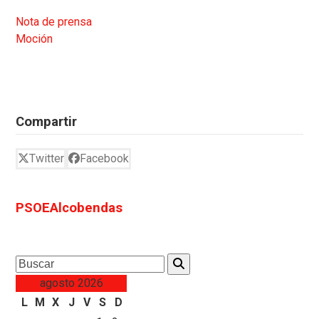
Nota de prensa
Moción
Compartir
Twitter
Facebook
PSOEAlcobendas
Search
agosto 2026
L
M
X
J
V
S
D