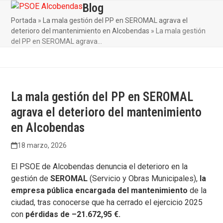
Skip
Blog
Open
Close
to
Portada
»
La mala gestión del PP en SEROMAL agrava el
mobile
mobile
content
deterioro del mantenimiento en Alcobendas
»
La mala gestión
menu
menu
del PP en SEROMAL agrava…
La mala gestión del PP en SEROMAL
agrava el deterioro del mantenimiento
en Alcobendas
18 marzo, 2026
El PSOE de Alcobendas denuncia el deterioro en la
gestión de
SEROMAL
(Servicio y Obras Municipales),
la
empresa pública encargada del mantenimiento
de la
ciudad, tras conocerse que ha cerrado el ejercicio 2025
con
pérdidas de –21.672,95 €.