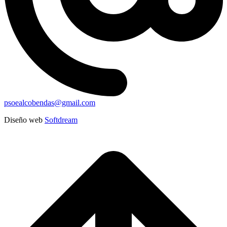
psoealcobendas@gmail.com
Diseño web
Softdream