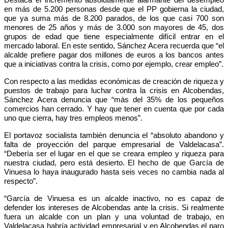
en más de 5.200 personas desde que el PP gobierna la ciudad,
que ya suma más de 8.200 parados, de los que casi 700 son
menores de 25 años y más de 3.000 son mayores de 45, dos
grupos de edad que tiene especialmente difícil entrar en el
mercado laboral. En este sentido, Sánchez Acera recuerda que “el
alcalde prefiere pagar dos millones de euros a los bancos antes
que a iniciativas contra la crisis, como por ejemplo, crear empleo”.
Con respecto a las medidas económicas de creación de riqueza y
puestos de trabajo para luchar contra la crisis en Alcobendas,
Sánchez Acera denuncia que “más del 35% de los pequeños
comercios han cerrado. Y hay que tener en cuenta que por cada
uno que cierra, hay tres empleos menos”.
El portavoz socialista también denuncia el “absoluto abandono y
falta de proyección del parque empresarial de Valdelacasa”.
“Debería ser el lugar en el que se creara empleo y riqueza para
nuestra ciudad, pero está desierto. El hecho de que García de
Vinuesa lo haya inaugurado hasta seis veces no cambia nada al
respecto”.
“García de Vinuesa es un alcalde inactivo, no es capaz de
defender los intereses de Alcobendas ante la crisis. Si realmente
fuera un alcalde con un plan y una voluntad de trabajo, en
Valdelacasa habría actividad empresarial y en Alcobendas el paro