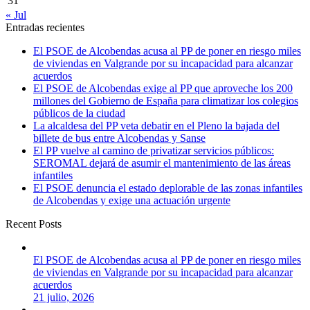
31
« Jul
Entradas recientes
El PSOE de Alcobendas acusa al PP de poner en riesgo miles
de viviendas en Valgrande por su incapacidad para alcanzar
acuerdos
El PSOE de Alcobendas exige al PP que aproveche los 200
millones del Gobierno de España para climatizar los colegios
públicos de la ciudad
La alcaldesa del PP veta debatir en el Pleno la bajada del
billete de bus entre Alcobendas y Sanse
El PP vuelve al camino de privatizar servicios públicos:
SEROMAL dejará de asumir el mantenimiento de las áreas
infantiles
El PSOE denuncia el estado deplorable de las zonas infantiles
de Alcobendas y exige una actuación urgente
Recent Posts
El PSOE de Alcobendas acusa al PP de poner en riesgo miles
de viviendas en Valgrande por su incapacidad para alcanzar
acuerdos
21 julio, 2026