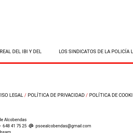
next
EAL DEL IBI Y DEL
LOS SINDICATOS DE LA POLICÍA
post:
VISO LEGAL
/
POLÍTICA DE PRIVACIDAD
/
POLÍTICA DE COOK
 de Alcobendas
648 41 75 25
-
psoealcobendas@gmail.com
dream