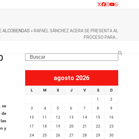
Twitter
Facebook
Instagram
YouTube
Whatsapp
DE ALCOBENDAS
»
RAFAEL SÁNCHEZ ACERA SE PRESENTA AL
PROCESO PARA…
O
Search
agosto 2026
L
M
X
J
V
S
D
1
2
, se
3
4
5
6
7
8
9
o de
10
11
12
13
14
15
16
las
17
18
19
20
21
22
23
ón y
24
25
26
27
28
29
30