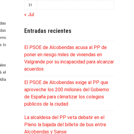
31
« Jul
ndas
Entradas recientes
ndas
erno
s lo
El PSOE de Alcobendas acusa al PP de
poner en riesgo miles de viviendas en
Valgrande por su incapacidad para alcanzar
ales
acuerdos
á el
ldía
El PSOE de Alcobendas exige al PP que
aproveche los 200 millones del Gobierno
de España para climatizar los colegios
públicos de la ciudad
La alcaldesa del PP veta debatir en el
Pleno la bajada del billete de bus entre
Alcobendas y Sanse