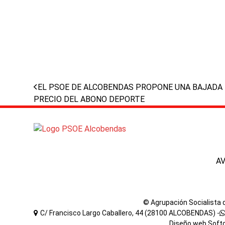
previous
EL PSOE DE ALCOBENDAS PROPONE UNA BAJADA R
post:
PRECIO DEL ABONO DEPORTE
A
© Agrupación Socialista
C/ Francisco Largo Caballero, 44 (28100 ALCOBENDAS) -
Diseño web
Soft